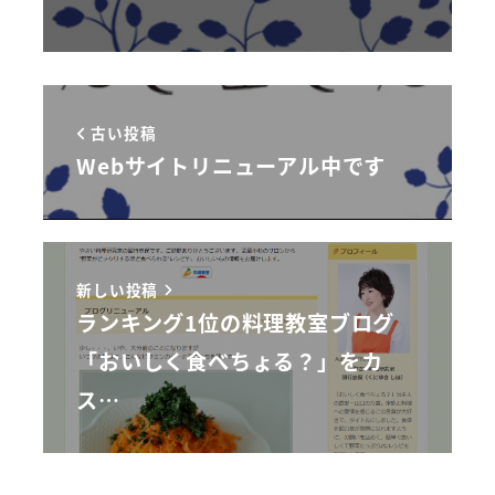
知
作
問
ら
実
い
せ
績
合
わ
古い投稿
せ
Webサイトリニューアル中です
新しい投稿
ランキング1位の料理教室ブログ
「おいしく食べちょる？」をカ
ス…